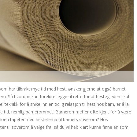
som har tilbrakt mye tid med hest, ønsker gjerne at også barnet
 Så hvordan kan foreldre legge til rette for at hestegleden skal
 teknikk for å snike inn en tidlig relasjon til hest hos barn, er å la
 mye tid, nemlig barnerommet. Barnerommet er ofte kjent for å være
 noen tapeter med hestetema til barnets soverom? Hos
ter til soverom å velge fra, så du vil helt klart kunne finne en som