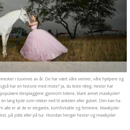
nesker i tusenvis av år. De har vært våre venner, våre hjelpere og
 også har en historie med mote? Ja, du leste riktig. Hester har
populære klesplaggene gjennom tidene, blant annet maxikjoler!
en lang kjole som rekker ned til ankelen eller gulvet. Den kan ha
em alle er at de er elegante, komfortable og feminine. Maxikjoler
fest, på jobb eller på tur. Hvordan henger hester og maxikjoler