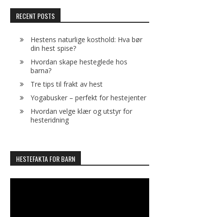
RECENT POSTS
Hestens naturlige kosthold: Hva bør
din hest spise?
Hvordan skape hesteglede hos
barna?
Tre tips til frakt av hest
Yogabusker – perfekt for hestejenter
Hvordan velge klær og utstyr for
hesteridning
HESTEFAKTA FOR BARN
Video
Player